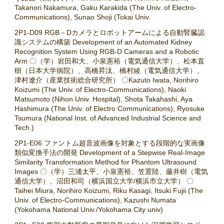
Takanori Nakamura, Gaku Karakida (The Univ. of Electro-
Communications), Sunao Shoji (Tokai Univ.
2P1-D09 RGB－Dカメラとロボットアームによる自動腎臓認
識システムの構築 Development of an Automated Kidney
Recognition System Using RGB-D Cameras and a Robotic
Arm 〇（学）岩田和大、小泉憲裕（電気通信大学）、松本直
樹（日本大学病院）、高橋昇汰、橋村綾（電気通信大学）、
津村遼介（産業技術総合研究所） 〇Kazuto Iwata, Norihiro
Koizumi (The Univ. of Electro-Communications), Naoki
Matsumoto (Nihon Univ. Hospital), Shota Takahashi, Aya
Hashimura (The Univ. of Electro Communications), Ryosuke
Tsumura (National Inst. of Advanced Industrial Science and
Tech.)
2P1-E06 ファントム超音波画像を対象とする段階的な実画像
類似変換手法の開発 Development of a Stepwise Real-Image
Similarity Transformation Method for Phantom Ultrasound
Images 〇（学）三浦太平、小泉憲裕、笠置陸、藤井樹（電気
通信大学）、沼田和司（横浜国立大学/横浜市立大学） 〇
Taihei Miura, Norihiro Koizumi, Riku Kasagi, Itsuki Fujii (The
Univ. of Electro-Communications), Kazushi Numata
(Yokohama National Univ./Yokohama City univ)