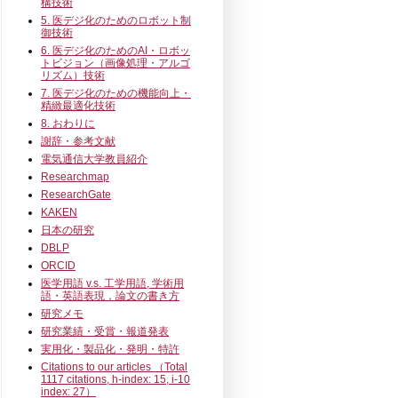
構技術
5. 医デジ化のためのロボット制
御技術
6. 医デジ化のためのAI・ロボッ
トビジョン（画像処理・アルゴ
リズム）技術
7. 医デジ化のための機能向上・
精緻最適化技術
8. おわりに
謝辞・参考文献
電気通信大学教員紹介
Researchmap
ResearchGate
KAKEN
日本の研究
DBLP
ORCID
医学用語 v.s. 工学用語, 学術用
語・英語表現，論文の書き方
研究メモ
研究業績・受賞・報道発表
実用化・製品化・発明・特許
Citations to our articles （Total
1117 citations, h-index: 15, i-10
index: 27）