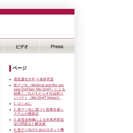
ページ
電気通信大学 小泉研究室
医デジ化（Medical and Bio are
new DigITals: Me-DigIT）による
効果とこれがもたらす社会的イ
ンパクト（Me-DigIT Impact）
1. はじめに
2. 医デジ化に基づく医療支援シ
ステムの構築法
3. 超音波画像による生体患部追
従の問題点と解決策
4. 医デジ化のためのロボット機