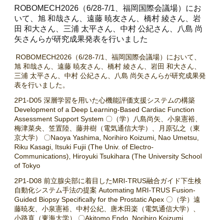
ROBOMECH2026（6/28-7/1、福岡国際会議場）にお
いて、旭 和哉さん、遠藤 暁友さん、橋村 綾さん、岩
田 和大さん、三浦 太平さん、中村 公紀さん、八島 尚
矢さんらが研究成果発表を行いました
ROBOMECH2026（6/28-7/1、福岡国際会議場）において、
旭 和哉さん、遠藤 暁友さん、橋村 綾さん、岩田 和大さん、
三浦 太平さん、中村 公紀さん、八島 尚矢さんらが研究成果発
表を行いました。
2P1-D05 深層学習を用いた心機能評価支援システムの構築
Development of a Deep Learning-Based Cardiac Function
Assessment Support System 〇（学）八島尚矢、小泉憲裕、
梅津菜央、笠置陸、藤井樹（電気通信大学）、月原弘之（東
京大学） 〇Naoya Yashima, Norihiro Koizumi, Nao Umetsu,
Riku Kasagi, Itsuki Fujii (The Univ. of Electro-
Communications), Hiroyuki Tsukihara (The University School
of Tokyo
2P1-D08 前立腺尖部に着目したMRI-TRUS融合ガイド下生検
自動化システム手法の提案 Automating MRI-TRUS Fusion-
Guided Biopsy Specifically for the Prostatic Apex 〇（学）遠
藤暁友、小泉憲裕、中村公紀、唐木田楽（電気通信大学）、
小路直（東海大学） 〇Akitomo Endo, Norihiro Koizumi,