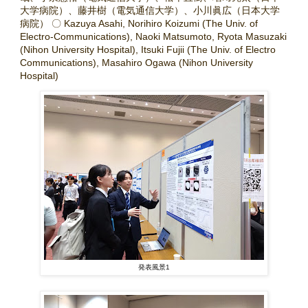
大学病院）、藤井樹（電気通信大学）、小川眞広（日本大学
病院） 〇 Kazuya Asahi, Norihiro Koizumi (The Univ. of
Electro-Communications), Naoki Matsumoto, Ryota Masuzaki
(Nihon University Hospital), Itsuki Fujii (The Univ. of Electro
Communications), Masahiro Ogawa (Nihon University
Hospital)
発表風景1