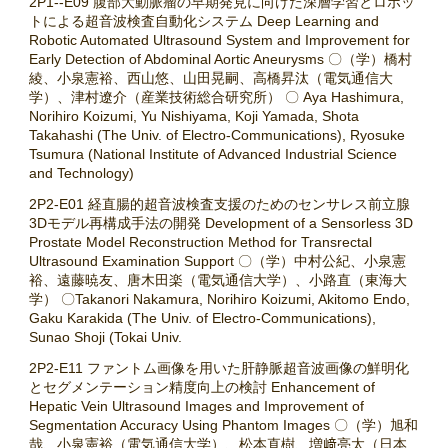
2P1--E09 腹部大動脈瘤の早期発見に向けた深層学習とロボッ
トによる超音波検査自動化システム Deep Learning and
Robotic Automated Ultrasound System and Improvement for
Early Detection of Abdominal Aortic Aneurysms 〇（学）橋村
綾、小泉憲裕、西山悠、山田晃嗣、高橋昇汰（電気通信大
学）、津村遼介（産業技術総合研究所） 〇 Aya Hashimura,
Norihiro Koizumi, Yu Nishiyama, Koji Yamada, Shota
Takahashi (The Univ. of Electro-Communications), Ryosuke
Tsumura (National Institute of Advanced Industrial Science
and Technology)
2P2-E01 経直腸的超音波検査支援のためのセンサレス前立腺
3Dモデル再構成手法の開発 Development of a Sensorless 3D
Prostate Model Reconstruction Method for Transrectal
Ultrasound Examination Support 〇（学）中村公紀、小泉憲
裕、遠藤暁友、唐木田楽（電気通信大学）、小路直（東海大
学） 〇Takanori Nakamura, Norihiro Koizumi, Akitomo Endo,
Gaku Karakida (The Univ. of Electro-Communications),
Sunao Shoji (Tokai Univ.
2P2-E11 ファントム画像を用いた肝静脈超音波画像の鮮明化
とセグメンテーション精度向上の検討 Enhancement of
Hepatic Vein Ultrasound Images and Improvement of
Segmentation Accuracy Using Phantom Images 〇（学）旭和
哉、小泉憲裕（電気通信大学）、松本直樹、増﨑亮太（日本