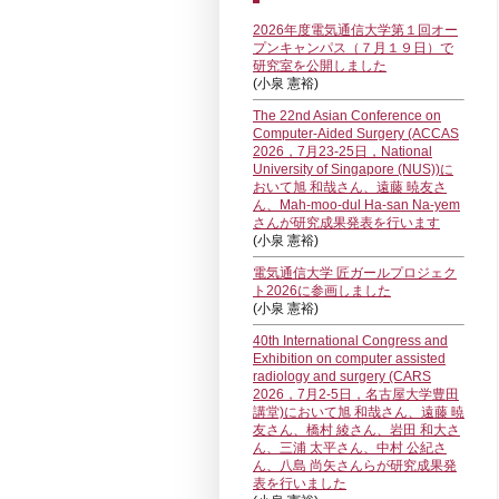
2026年度電気通信大学第１回オー
プンキャンパス（７月１９日）で
研究室を公開しました
(小泉 憲裕)
The 22nd Asian Conference on
Computer-Aided Surgery (ACCAS
2026，7月23-25日，National
University of Singapore (NUS))に
おいて旭 和哉さん、遠藤 暁友さ
ん、Mah-moo-dul Ha-san Na-yem
さんが研究成果発表を行います
(小泉 憲裕)
電気通信大学 匠ガールプロジェク
ト2026に参画しました
(小泉 憲裕)
40th International Congress and
Exhibition on computer assisted
radiology and surgery (CARS
2026，7月2-5日，名古屋大学豊田
講堂)において旭 和哉さん、遠藤 暁
友さん、橋村 綾さん、岩田 和大さ
ん、三浦 太平さん、中村 公紀さ
ん、八島 尚矢さんらが研究成果発
表を行いました