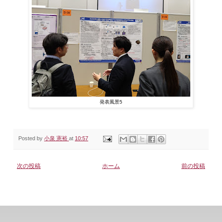
発表風景5
Posted by
小泉 憲裕
at
10:57
次の投稿
ホーム
前の投稿