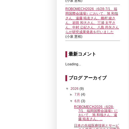
(小泉 憲裕)
ROBOMECH2026（6/28-7/1、福
岡国際会議場）において、旭 和哉
さん、遠藤 暁友さん、橋村 綾さ
ん、岩田 和大さん、三浦 太平さ
ん、中村 公紀さん、八島 尚矢さん
らが研究成果発表を行いました
(小泉 憲裕)
最新コメント
Loading...
ブログ アーカイブ
▼
2026
(9)
►
7月
(4)
▼
6月
(3)
ROBOMECH2026（6/28-
7/1、福岡国際会議場）に
おいて、旭 和哉さん、遠
藤 暁友さん、...
日本の先端医療技術とサービ