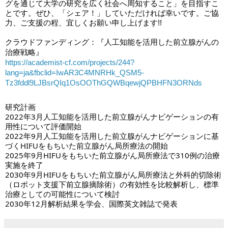
グを通じて大学の研究を広く社会へ周知すること」を目指すこ
とです。ぜひ、「シェア！」していただければ幸いです。ご協
力、ご支援の程、宜しくお願い申し上げます!!
クラウドファンディング：『人工知能を活用した前立腺がんの
治療戦略』
https://academist-cf.com/projects/244?
lang=ja&fbclid=IwAR3C4MNRHk_QSM5-
Tz3fddl9LJBsrQIq1OsOOThGQWBqewjQPBHFN3ORNds
研究計画
2022年3月人工知能を活用した前立腺がんナビゲーションの有
用性について評価開始
2022年9月人工知能を活用した前立腺がんナビゲーションに基
づくHIFUをもちいた前立腺がん局所療法の開始
2025年9月HIFUをもちいた前立腺がん局所療法で310例の治療
実施を終了
2030年9月HIFUをもちいた前立腺がん局所療法と外科的切除術
（ロボット支援下前立腺摘除術）の有効性を比較解析し、標準
治療としての可能性について検討
2030年12月解析結果を学会、国際英文雑誌で発表