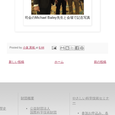
司会のMichael Bailey先生と会場で記念写真
Posted by
小泉 憲裕
at
6:44
新しい投稿
ホーム
前の投稿
財団概要
やさしい科学技術セミナ
ー
eの歴史
公益財団法人
国際科学技術財団
参加お申込み、各