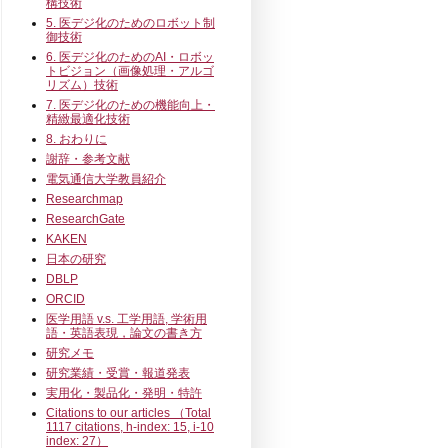
構技術
5. 医デジ化のためのロボット制
御技術
6. 医デジ化のためのAI・ロボッ
トビジョン（画像処理・アルゴ
リズム）技術
7. 医デジ化のための機能向上・
精緻最適化技術
8. おわりに
謝辞・参考文献
電気通信大学教員紹介
Researchmap
ResearchGate
KAKEN
日本の研究
DBLP
ORCID
医学用語 v.s. 工学用語, 学術用
語・英語表現，論文の書き方
研究メモ
研究業績・受賞・報道発表
実用化・製品化・発明・特許
Citations to our articles （Total
1117 citations, h-index: 15, i-10
index: 27）