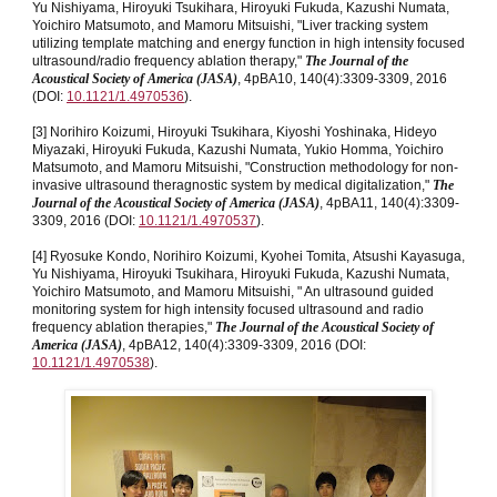
Yu Nishiyama, Hiroyuki Tsukihara, Hiroyuki Fukuda, Kazushi Numata,
Yoichiro Matsumoto, and Mamoru Mitsuishi, "Liver tracking system
utilizing template matching and energy function in high intensity focused
ultrasound/radio frequency ablation therapy,"
The Journal of the
Acoustical Society of America (JASA)
, 4pBA10, 140(4):3309-3309, 2016
(DOI:
10.1121/1.4970536
).
[3] Norihiro Koizumi, Hiroyuki Tsukihara, Kiyoshi Yoshinaka, Hideyo
Miyazaki, Hiroyuki Fukuda, Kazushi Numata, Yukio Homma, Yoichiro
Matsumoto, and Mamoru Mitsuishi, "Construction methodology for non-
invasive ultrasound theragnostic system by medical digitalization,"
The
Journal of the Acoustical Society of America (JASA)
, 4pBA11, 140(4):3309-
3309, 2016 (DOI:
10.1121/1.4970537
).
[4] Ryosuke Kondo, Norihiro Koizumi, Kyohei Tomita, Atsushi Kayasuga,
Yu Nishiyama, Hiroyuki Tsukihara, Hiroyuki Fukuda, Kazushi Numata,
Yoichiro Matsumoto, and Mamoru Mitsuishi, " An ultrasound guided
monitoring system for high intensity focused ultrasound and radio
frequency ablation therapies,"
The Journal of the Acoustical Society of
America (JASA)
, 4pBA12, 140(4):3309-3309, 2016 (DOI:
10.1121/1.4970538
).