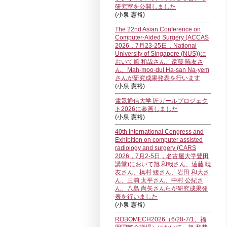
研究室を公開しました
(小泉 憲裕)
The 22nd Asian Conference on
Computer-Aided Surgery (ACCAS
2026，7月23-25日，National
University of Singapore (NUS))に
おいて旭 和哉さん、遠藤 暁友さ
ん、Mah-moo-dul Ha-san Na-yem
さんが研究成果発表を行います
(小泉 憲裕)
電気通信大学 匠ガールプロジェク
ト2026に参画しました
(小泉 憲裕)
40th International Congress and
Exhibition on computer assisted
radiology and surgery (CARS
2026，7月2-5日，名古屋大学豊田
講堂)において旭 和哉さん、遠藤 暁
友さん、橋村 綾さん、岩田 和大さ
ん、三浦 太平さん、中村 公紀さ
ん、八島 尚矢さんらが研究成果発
表を行いました
(小泉 憲裕)
ROBOMECH2026（6/28-7/1、福