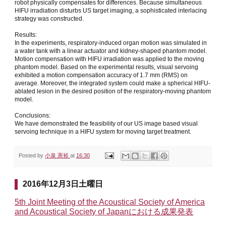
robot physically compensates for differences. Because simultaneous
HIFU irradiation disturbs US target imaging, a sophisticated interlacing
strategy was constructed.
Results:
In the experiments, respiratory-induced organ motion was simulated in
a water tank with a linear actuator and kidney-shaped phantom model.
Motion compensation with HIFU irradiation was applied to the moving
phantom model. Based on the experimental results, visual servoing
exhibited a motion compensation accuracy of 1.7 mm (RMS) on
average. Moreover, the integrated system could make a spherical HIFU-
ablated lesion in the desired position of the respiratory-moving phantom
model.
Conclusions:
We have demonstrated the feasibility of our US image based visual
servoing technique in a HIFU system for moving target treatment.
Posted by
小泉 憲裕
at
16:30
2016年12月3日土曜日
5th Joint Meeting of the Acoustical Society of America
and Acoustical Society of Japanにおける成果発表