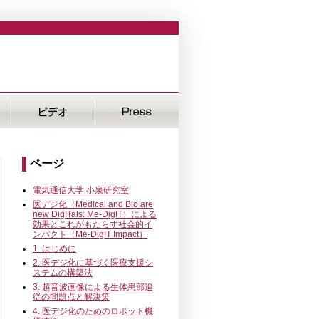
ページ
電気通信大学 小泉研究室
医デジ化（Medical and Bio are
new DigITals: Me-DigIT）による
効果とこれがもたらす社会的イ
ンパクト（Me-DigIT Impact）
1. はじめに
2. 医デジ化に基づく医療支援シ
ステムの構築法
3. 超音波画像による生体患部追
従の問題点と解決策
4. 医デジ化のためのロボット機