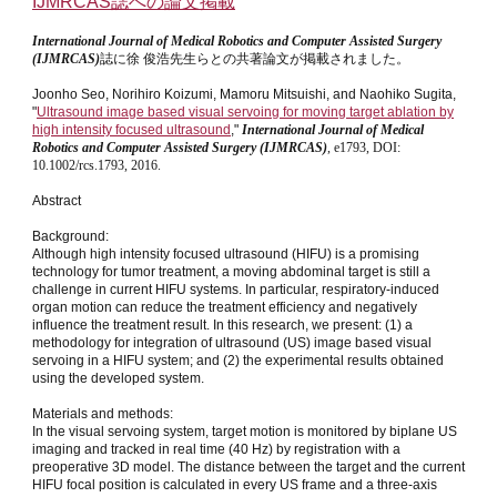
IJMRCAS誌への論文掲載
International Journal of Medical Robotics and Computer Assisted Surgery
(IJMRCAS)
誌に徐 俊浩先生らとの共著論文が掲載されました。
Joonho Seo, Norihiro Koizumi, Mamoru Mitsuishi, and Naohiko Sugita,
"
Ultrasound image based visual servoing for moving target ablation by
high intensity focused ultrasound
,"
International Journal of Medical
Robotics and Computer Assisted Surgery (IJMRCAS)
,
e1793, DOI:
10.1002/rcs.1793, 2016.
Abstract
Background:
Although high intensity focused ultrasound (HIFU) is a promising
technology for tumor treatment, a moving abdominal target is still a
challenge in current HIFU systems. In particular, respiratory-induced
organ motion can reduce the treatment efficiency and negatively
influence the treatment result. In this research, we present: (1) a
methodology for integration of ultrasound (US) image based visual
servoing in a HIFU system; and (2) the experimental results obtained
using the developed system.
Materials and methods:
In the visual servoing system, target motion is monitored by biplane US
imaging and tracked in real time (40 Hz) by registration with a
preoperative 3D model. The distance between the target and the current
HIFU focal position is calculated in every US frame and a three-axis