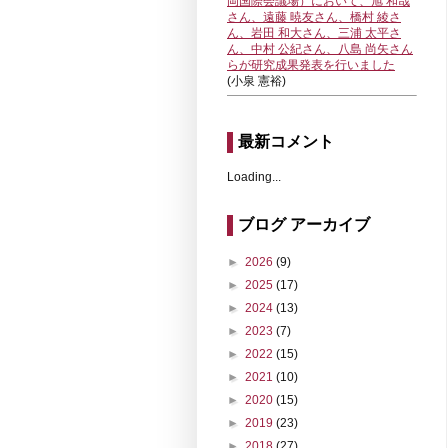
岡国際会議場）において、旭 和哉
さん、遠藤 暁友さん、橋村 綾さ
ん、岩田 和大さん、三浦 太平さ
ん、中村 公紀さん、八島 尚矢さん
らが研究成果発表を行いました
(小泉 憲裕)
最新コメント
Loading...
ブログ アーカイブ
►
2026
(9)
►
2025
(17)
►
2024
(13)
►
2023
(7)
►
2022
(15)
►
2021
(10)
►
2020
(15)
►
2019
(23)
►
2018
(27)