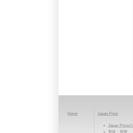
Home
Japan Prize
Japan Priz
賞状・賞牌