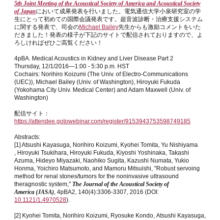
5th Joint Meeting of the Acoustical Society of America and Acoustical Society
of Japan
において成果発表を行いました。電気通信大学小泉研究室の学
生にとって初めての国際会議発表です。超音波診断・治療支援システム
に関する発表で、司会の
Michael Bailey
先生からも激励コメントをいた
だきました！発表の様子が下記のサイトで配信されておりますので、よ
ろしければぜひご高覧ください！
4pBA. Medical Acoustics in Kidney and Liver Disease Part 2
Thursday, 12/1/2016—1:00 - 5:30 p.m. HST
Cochairs: Norihiro Koizumi (The Univ. of Electro-Communications
(UEC)), Michael Bailey (Univ. of Washington), Hiroyuki Fukuda
(Yokohama City Univ. Medical Center) and Adam Maxwell (Univ. of
Washington)
配信サイト：
https://attendee.gotowebinar.com/register/9153943753598749185
Abstracts:
[1] Atsushi Kayasuga, Norihiro Koizumi, Kyohei Tomita, Yu Nishiyama
, Hiroyuki Tsukihara, Hiroyuki Fukuda, Kiyoshi Yoshinaka, Takashi
Azuma, Hideyo Miyazaki, Naohiko Sugita, Kazushi Numata, Yukio
Honma, Yoichiro Matsumoto, and Mamoru Mitsuishi, "Robust servoing
method for renal stones/tumors for the noninvasive ultrasound
theragnostic system,"
The Journal of the Acoustical Society of
America
(JASA)
,
4pBA2, 140(4):3306-3307, 2016 (DOI:
10.1121/1.4970528
).
[2] Kyohei Tomita, Norihiro Koizumi, Ryosuke Kondo, Atsushi Kayasuga,