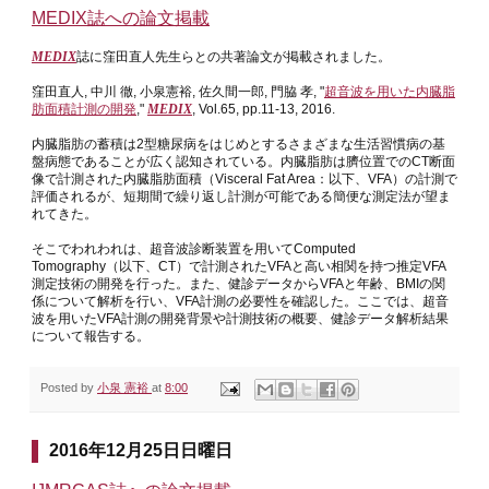
MEDIX誌への論文掲載
MEDIX
誌に窪田直人先生らとの共著論文が掲載されました。
窪田直人, 中川 徹, 小泉憲裕, 佐久間一郎, 門脇 孝, "
超音波を用いた内臓脂
肪面積計測の開発
,"
MEDIX
, Vol.65, pp.11-13, 2016.
内臓脂肪の蓄積は2型糖尿病をはじめとするさまざまな生活習慣病の基
盤病態であることが広く認知されている。内臓脂肪は臍位置でのCT断面
像で計測された内臓脂肪面積（Visceral Fat Area：以下、VFA）の計測で
評価されるが、短期間で繰り返し計測が可能である簡便な測定法が望ま
れてきた。
そこでわれわれは、超音波診断装置を用いてComputed
Tomography（以下、CT）で計測されたVFAと高い相関を持つ推定VFA
測定技術の開発を行った。また、健診データからVFAと年齢、BMIの関
係について解析を行い、VFA計測の必要性を確認した。ここでは、超音
波を用いたVFA計測の開発背景や計測技術の概要、健診データ解析結果
について報告する。
Posted by
小泉 憲裕
at
8:00
2016年12月25日日曜日