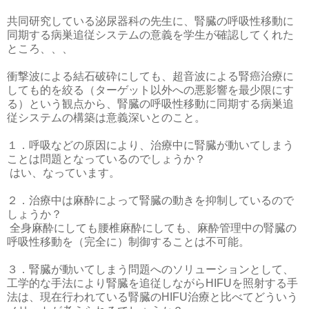
共同研究している泌尿器科の先生に、腎臓の呼吸性移動に
同期する病巣追従システムの意義を学生が確認してくれた
ところ、、、
衝撃波による結石破砕にしても、超音波による腎癌治療に
しても的を絞る（ターゲット以外への悪影響を最少限にす
る）という観点から、腎臓の呼吸性移動に同期する病巣追
従システムの構築は意義深いとのこと。
１．呼吸などの原因により、治療中に腎臓が動いてしまう
ことは問題となっているのでしょうか？
はい、なっています。
２．治療中は麻酔によって腎臓の動きを抑制しているので
しょうか？
全身麻酔にしても腰椎麻酔にしても、麻酔管理中の腎臓の
呼吸性移動を（完全に）制御することは不可能。
３．腎臓が動いてしまう問題へのソリューションとして、
工学的な手法により腎臓を追従しながらHIFUを照射する手
法は、現在行われている腎臓のHIFU治療と比べてどういう