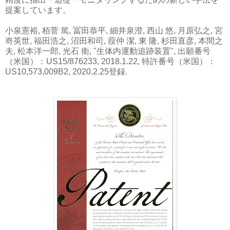
提案しています。
小泉憲裕, 栢菅 篤, 冨田恭平, 細井泉澄, 西山 悠, 月原弘之, 宮
嵜英世, 福田浩之, 沼田和司, 葭仲 潔, 東 隆, 杉田直彦, 本間之
夫, 松本洋一郎, 光石 衛, "生体内運動追跡装置", 出願番号
（米国）：US15/876233, 2018.1.22, 特許番号（米国）：
US10,573,009B2, 2020.2.25登録.