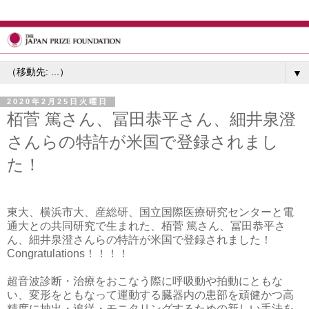
▼
2020年2月25日火曜日
栢菅 篤さん、冨田恭平さん、細井泉澄
さんらの特許が米国で登録されまし
た！
東大、横浜市大、産総研、国立国際医療研究センターと電
通大との共同研究で生まれた、栢菅 篤さん
、
冨田恭平さ
ん
、
細井泉澄さんらの特許が米国で登録されました！
Congratulations！！！！
超音波診断・治療をおこなう際に呼吸動や拍動にともな
い、変形をともなって運動する臓器内の患部を頑健かつ高
精度に抽出・追従・モニタリングするための新しい手法を