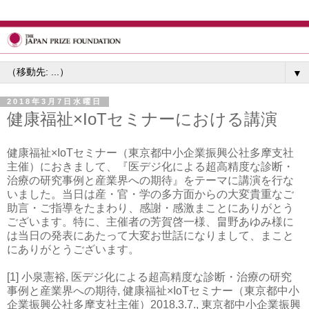
▼
2018年3月7日水曜日
健康福祉×IoTセミナーにおける講演
健康福祉×IoTセミナー（東京都中小企業振興公社多摩支社
主催）におきまして、『医デジ化による超高精度な診断・
治療の研究事例と産業界への期待』をテーマに講演を行な
いました。当日は産・官・学の多方面からの大変貴重なご
助言・ご指導をたまわり、感謝・感激まことにありがとう
ございます。特に、主催者の芳賀啓一様、畠野あゆみ様に
は当日の発表にあたって大変お世話になりまして、まこと
にありがとうございます。
[1] 小泉憲裕, 医デジ化による超高精度な診断・治療の研究
事例と産業界への期待, 健康福祉×IoTセミナー（東京都中小
企業振興公社多摩支社主催）2018.3.7., 東京都中小企業振興