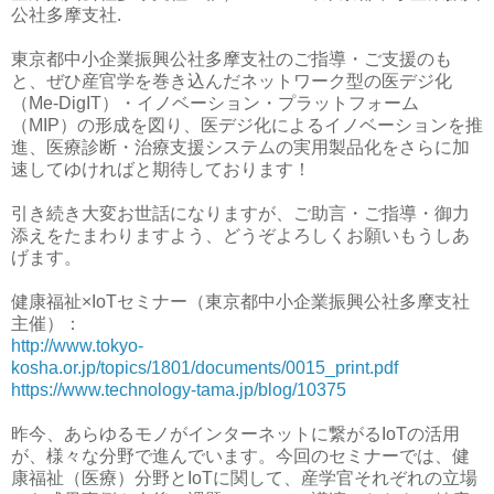
公社多摩支社.
東京都中小企業振興公社多摩支社のご指導・ご支援のも
と、ぜひ産官学を巻き込んだネットワーク型の医デジ化
（Me-DigIT）・イノベーション・プラットフォーム
（MIP）の形成を図り、医デジ化によるイノベーションを推
進、医療診断・治療支援システムの実用製品化をさらに加
速してゆければと期待しております！
引き続き大変お世話になりますが、ご助言・ご指導・御力
添えをたまわりますよう、どうぞよろしくお願いもうしあ
げます。
健康福祉×IoTセミナー（東京都中小企業振興公社多摩支社
主催）：
http://www.tokyo-
kosha.or.jp/topics/1801/documents/0015_print.pdf
https://www.technology-tama.jp/blog/10375
昨今、あらゆるモノがインターネットに繋がるIoTの活用
が、様々な分野で進んでいます。今回のセミナーでは、健
康福祉（医療）分野とIoTに関して、産学官それぞれの立場