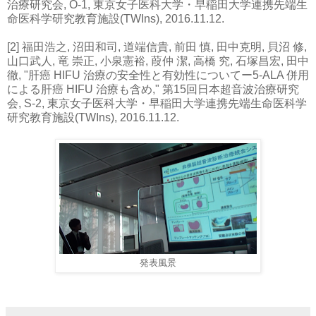
治療研究会, O-1, 東京女子医科大学・早稲田大学連携先端生
命医科学研究教育施設(TWIns), 2016.11.12.
[2] 福田浩之, 沼田和司, 道端信貴, 前田 慎, 田中克明, 貝沼 修,
山口武人, 竜 崇正, 小泉憲裕, 葭仲 潔, 高橋 究, 石塚昌宏, 田中
徹, "肝癌 HIFU 治療の安全性と有効性についてー5-ALA 併用
による肝癌 HIFU 治療も含め," 第15回日本超音波治療研究
会, S-2, 東京女子医科大学・早稲田大学連携先端生命医科学
研究教育施設(TWIns), 2016.11.12.
発表風景