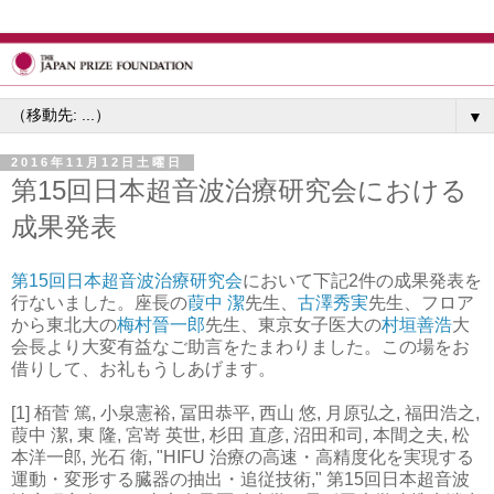
▼
2016年11月12日土曜日
第15回日本超音波治療研究会における
成果発表
第15回日本超音波治療研究会
において下記2件の成果発表を
行ないました。座長の
葭中 潔
先生、
古澤秀実
先生、フロア
から東北大の
梅村晉一郎
先生、東京女子医大の
村垣善浩
大
会長より大変有益なご助言をたまわりました。この場をお
借りして、お礼もうしあげます。
[1] 栢菅 篤, 小泉憲裕, 冨田恭平, 西山 悠, 月原弘之, 福田浩之,
葭中 潔, 東 隆, 宮嵜 英世, 杉田 直彦, 沼田和司, 本間之夫, 松
本洋一郎, 光石 衛, "HIFU 治療の高速・高精度化を実現する
運動・変形する臓器の抽出・追従技術," 第15回日本超音波