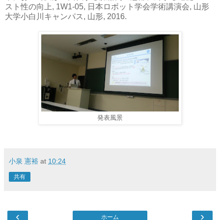
スト性の向上, 1W1-05, 日本ロボット学会学術講演会, 山形
大学小白川キャンパス, 山形, 2016.
発表風景
小泉 憲裕
at
10:24
共有
‹
›
ホーム