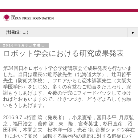
▼
2016年9月8日木曜日
ロボット学会における研究成果発表
第34回日本ロボット学会学術講演会で成果発表を行ないま
した。当日は座長の近野敦先生（北海道大学）、辻田哲平
先生（防衛大学校）、フロアからも恋水諄源先生（大阪大
学医学部）をはじめ、多くの有益なご助言をたまわり、深
謝もうしあげます。今後の研究にフィードバックしてゆけ
ればとおもいますので、ひきつづき、どうぞよろしくお願
いもうしあげます。
2016.9.7 ○栢菅 篤（発表者），小泉憲裕，冨田恭平, 月原弘
之，福田浩之，葭仲 潔，東 隆，宮嵜英世，杉田直彦，沼
田和司，本間之夫，松本洋一郎，光石 衛, 音響シャドウ存在
下において変形・回転する臓器内の患部に対する追従ロバ