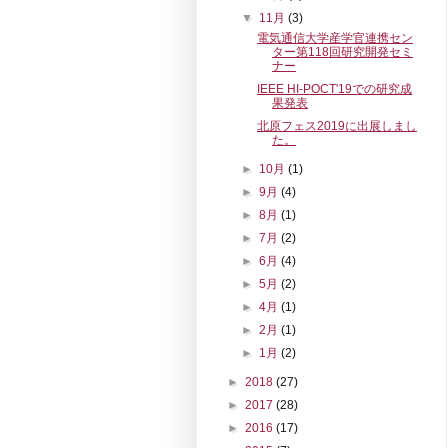
▼
11月
(3)
電気通信大学産学官連携セン
ター第118回研究開発セミ
ナー
IEEE HI-POCT'19での研究成
果発表
北原フェス2019に出展しまし
た。
►
10月
(1)
►
9月
(4)
►
8月
(1)
►
7月
(2)
►
6月
(4)
►
5月
(2)
►
4月
(1)
►
2月
(1)
►
1月
(2)
►
2018
(27)
►
2017
(28)
►
2016
(17)