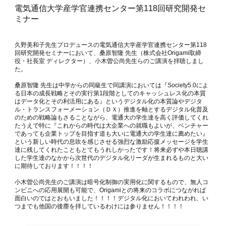
電気通信大学産学官連携センター第118回研究開発セ
ミナー
久野美和子先生プロデュースの電気通信大学産学官連携センター第118
回研究開発セミナーにおいて、桑原智隆 先生（株式会社Origami取締
役・社長室 ディレクター）、小木曽公尚先生らのご講演を拝聴しまし
た。
桑原智隆 先生は中学からの同級生で同講演においては『Society5.0によ
る日本の成長戦略とその実行第1段階としてのキャッシュレス化の本質
はデータ化とその利活用にある』というデジタル化の本質論やデジタ
ル・トランスフォーメーション（ＤＸ）推進を軸とするデジタル化普及
のための戦略論もさることながら、電通大の学生達を高く評価してくれ
たうえで特に『これからの時代は大企業への就職もよいが、ベンチャー
であっても企業トップを目指す道も大いに電通大の学生達に薦めたい』
という新しい時代の息吹を感じさせる強烈な激励応援メッセージを学生
達に残してくれたこともとてもうれしかったです！将来必ずや本日聴講
した学生達のなかから次世代のデジタル化リーダが生まれるものと大い
に期待しております！！！！
小木曽公尚先生のご講演は暗号化制御の実用化に関するもので、無人コ
ンビニへの応用展開も可能で、Origamiとの将来のコラボにつながれば
面白いのではとおもいました！！！！デジタル化においてわれわれ、い
つまでも他国の後塵を拝しているわけには参りません！！！！