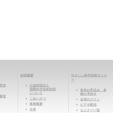
財団概要
やさしい科学技術セミナ
ー
eの歴史
公益財団法人
国際科学技術財団
参加お申込み、各
について
種お手続き
eの審査
ごあいさつ
会員ログイン
業務概要
ビデオ配信
沿革
セミナー一覧