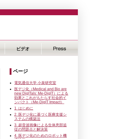
ページ
電気通信大学 小泉研究室
医デジ化（Medical and Bio are
new DigITals: Me-DigIT）による
効果とこれがもたらす社会的イ
ンパクト（Me-DigIT Impact）
1. はじめに
2. 医デジ化に基づく医療支援シ
ステムの構築法
3. 超音波画像による生体患部追
従の問題点と解決策
4. 医デジ化のためのロボット機