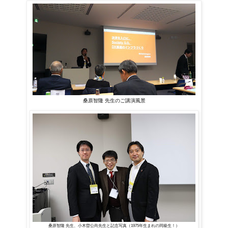
桑原智隆 先生のご講演風景
桑原智隆 先生、小木曽
公尚先生と記念写真（1975年生まれの同級生！）