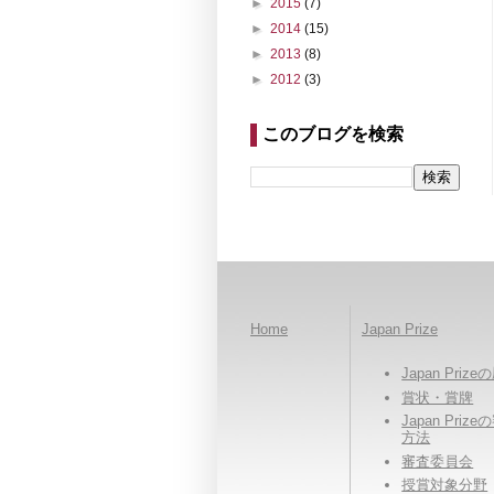
►
2015
(7)
►
2014
(15)
►
2013
(8)
►
2012
(3)
このブログを検索
Home
Japan Prize
Japan Priz
賞状・賞牌
Japan Priz
方法
審査委員会
授賞対象分野