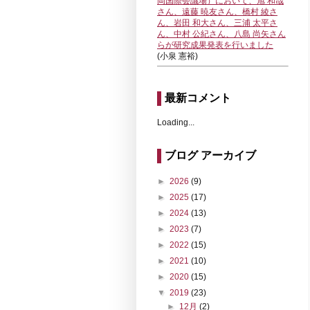
岡国際会議場）において、旭 和哉
さん、遠藤 暁友さん、橋村 綾さ
ん、岩田 和大さん、三浦 太平さ
ん、中村 公紀さん、八島 尚矢さん
らが研究成果発表を行いました
(小泉 憲裕)
最新コメント
Loading...
ブログ アーカイブ
►
2026
(9)
►
2025
(17)
►
2024
(13)
►
2023
(7)
►
2022
(15)
►
2021
(10)
►
2020
(15)
▼
2019
(23)
►
12月
(2)