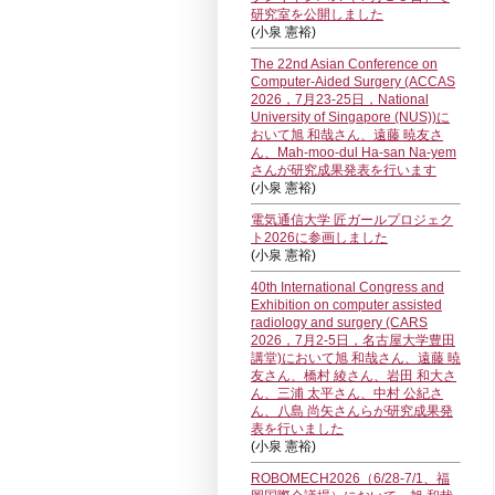
研究室を公開しました
(小泉 憲裕)
The 22nd Asian Conference on
Computer-Aided Surgery (ACCAS
2026，7月23-25日，National
University of Singapore (NUS))に
おいて旭 和哉さん、遠藤 暁友さ
ん、Mah-moo-dul Ha-san Na-yem
さんが研究成果発表を行います
(小泉 憲裕)
電気通信大学 匠ガールプロジェク
ト2026に参画しました
(小泉 憲裕)
40th International Congress and
Exhibition on computer assisted
radiology and surgery (CARS
2026，7月2-5日，名古屋大学豊田
講堂)において旭 和哉さん、遠藤 暁
友さん、橋村 綾さん、岩田 和大さ
ん、三浦 太平さん、中村 公紀さ
ん、八島 尚矢さんらが研究成果発
表を行いました
(小泉 憲裕)
ROBOMECH2026（6/28-7/1、福