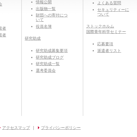
情報公開
よくある質問
会
出版物一覧
セキュリティーに
ついて
財団への寄付につ
いて
ストックホルム
役員名簿
賞者
国際青年科学セミナー
賞者
研究助成
応募要項
派遣者リスト
研究助成募集要項
研究助成ブログ
研究助成一覧
選考委員会
アクセスマップ
|
プライバシーポリシー