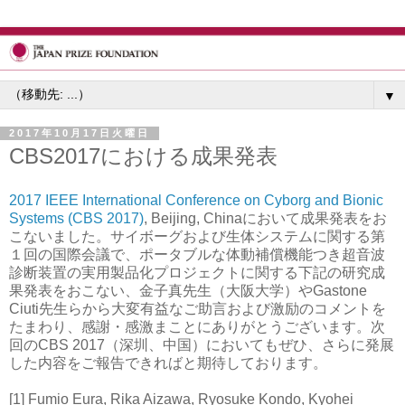
▼
2017年10月17日火曜日
CBS2017における成果発表
2017 IEEE International Conference on Cyborg and Bionic
Systems (CBS 2017)
, Beijing, Chinaにおいて成果発表をお
こないました。サイボーグおよび生体システムに関する第
１回の国際会議で、ポータブルな体動補償機能つき超音波
診断装置の実用製品化プロジェクトに関する下記の研究成
果発表をおこない、金子真先生（大阪大学）やGastone
Ciuti先生らから大変有益なご助言および激励のコメントを
たまわり、感謝・感激まことにありがとうございます。次
回のCBS 2017（深圳、中国）においてもぜひ、さらに発展
した内容をご報告できればと期待しております。
[1] Fumio Eura, Rika Aizawa, Ryosuke Kondo, Kyohei