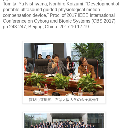
Tomita, Yu Nishiyama, Norihiro Koizumi, "Development of
portable ultrasound guided physiological motion
compensation device," Proc. of 2017 IEEE International
Conference on Cyborg and Bionic Systems (CBS 2017),
pp.243-247, Beijing, China, 2017.10.17-19.
質疑応答風景、右は大阪大学の金子真先生